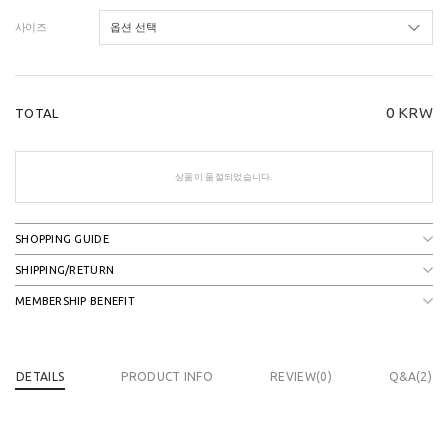
사이즈
0
KRW
TOTAL
상품이 품절되었습니다.
SHOPPING GUIDE
SHIPPING/RETURN
MEMBERSHIP BENEFIT
DETAILS
PRODUCT INFO
REVIEW(
0
)
Q&A(2)