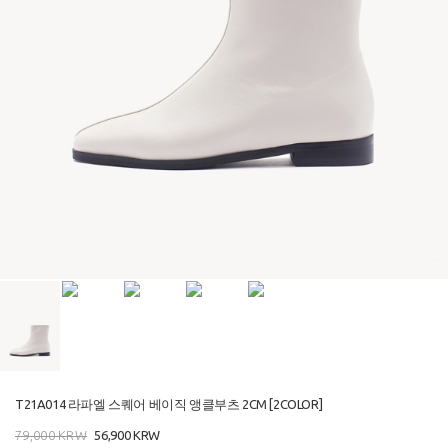
T21A014 라파엘 스퀘어 베이직 앵클부츠 2CM [2COLOR]
79,000
KRW
56,900
KRW